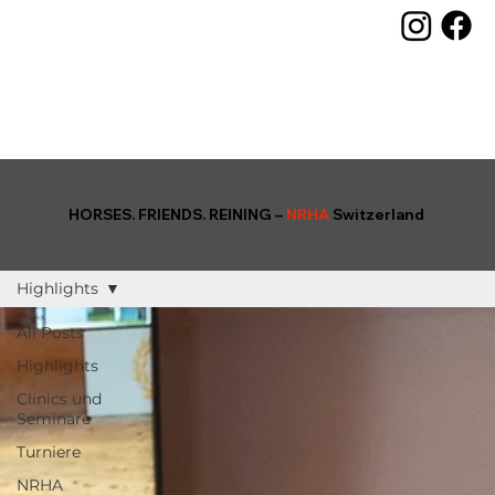
HORSES. FRIENDS. REINING –
NRHA
Switzerland
Highlights
All Posts
Highlights
Clinics und
Seminare
Turniere
NRHA