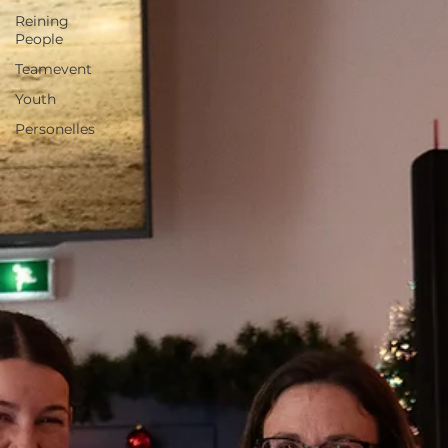
Reining
People
Teamevent
Youth
Personelles