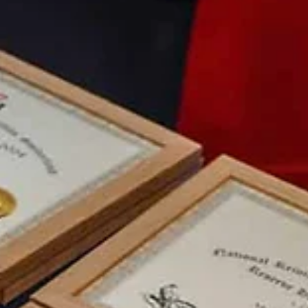
20. Okt. 2025
2 Min. Lesezeit
🏆 Goldenes Herbstfinale in Mooslargue 
Schweizer Reining-Elite kürt ihre
Meisterinnen und Meister
Vom 16. bis 19. Oktober 2025 fand auf der HorseAcademy in
Mooslargue (Elsass) das Saisonhighlight der NRHA Schweiz
statt: der NRHA Fall Slide 2025. Bei strahlendem Herbstwette
kämpften die besten Reining-Reiterinnen und -Reiter der
Schweiz in den Kategorien Youth, Non Pro und Open um die
begehrten Schweizer Meistertitel im Reining. 🌟 Laila Staub h
Youth-Titel In der Youth-Kategorie überzeugte Laila Staub mit
Frozenfromhell auf ganzer Linie. Mit einem Score von 145,5