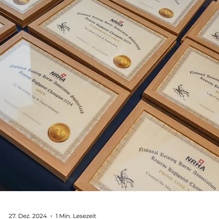
11. Juni 2025
2 Min. Lesezeit
Reining-Paare für die World Reining
Championships in Givrins (SUI)
selektioniert
Die Selektionskommission der Disziplin Reining/Western von
Swiss Equestrian hat entschieden, welche Reiterinnen und
Reiter die Schweiz an...