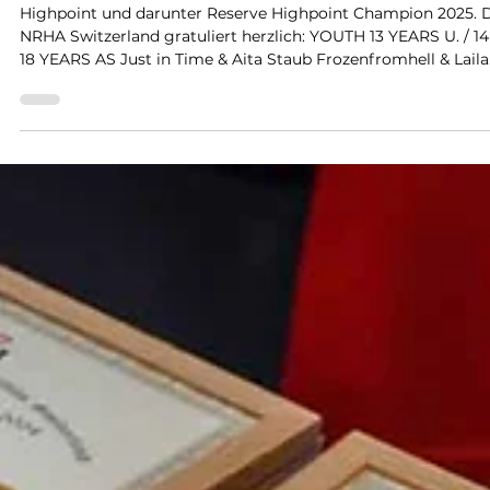
31. Dez. 2025
1 Min. Lesezeit
Ehrung der NRHA Highpoint Champions
2025 anlässlich der Christmas Party
Highpoint und darunter Reserve Highpoint Champion 2025. 
NRHA Switzerland gratuliert herzlich: YOUTH 13 YEARS U. / 14
18 YEARS AS Just in Time & Aita Staub Frozenfromhell & Laila
Staub PRIME TIME NON PRO Rowdy Rooster Yankee & Barba
Schaer HR Vincent Vega & Sebastian Woerwag PRIME TIME
OPEN Rowdy Rooster Yankee & Barbara Schaer HR Vincent
Vega & Sebastian Woerwag LIMITED NON PRO Made For
Loving & Erika Braun Skippadee Doo Dah & Aline Pfaff
INTERMEDIATE NON PRO Made For