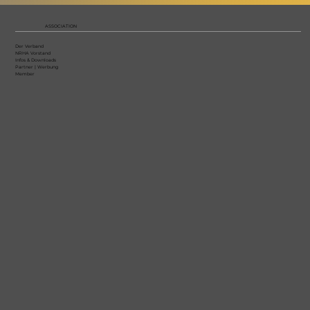
ASSOCIATION
Der Verband
NRHA Vorstand
Infos & Downloads
Partner | Werbung
Member
Ehrung der NRHA Highpoint
Champions 2025 anlässlich der
Christmas Party