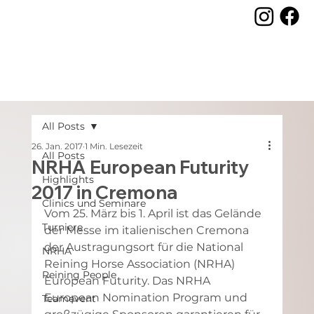
All Posts
26. Jan. 2017
1 Min. Lesezeit
All Posts
NRHA European Futurity
Highlights
2017 in Cremona
Clinics und Seminare
Vom 25. März bis 1. April ist das Gelände 
Turniere
der Messe im italienischen Cremona 
der Austragungsort für die National 
NRHA
Reining Horse Association (NRHA) 
Reining People
European Futurity. Das NRHA 
European Nomination Program und 
Teamevent