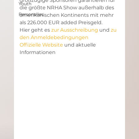
großzügige Sponsoren garantieren für 
Youth
die größte NRHA Show außerhalb des 
Personelles
amerikanischen Kontinents mit mehr 
als 226.000 EUR added Preisgeld.
Hier geht es 
zur Ausschreibung
 und 
zu 
den Anmeldebedingungen
Offizielle Website 
und aktuelle 
Informationen