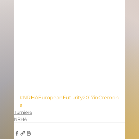
#NRHAEuropeanFuturity2017inCremon
a
Turniere
NRHA