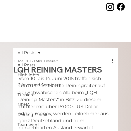
All Posts
21. Mai 2015
1 Min. Lesezeit
All Posts
LQH REINING MASTERS
Highlights
Vom 10. bis 14. Juni 2015 treffen sich 
Clinics und Seminare
zum dritten Mal die Reiningreiter auf 
der Schwäbischen Alb beim „LQH-
Turniere
Reining-Masters“ in Bitz. Zu diesem 
NRHA
Turnier mit über 15‘000.- US Dollar 
added money, werden Teilnehmer aus 
Reining People
ganz Deutschland und dem 
Teamevent
benachbarten Ausland erwartet.