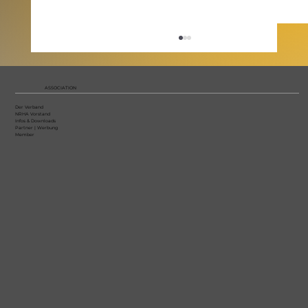
ASSOCIATION
Der Verband
NRHA Vorstand
Infos & Downloads
Partner | Werbung
Member
Ehrung der NRHA Highpoint
Champions 2025 anlässlich der
Christmas Party