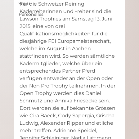
Youth
Für die Schweizer Reining 
Kaderreiterinnen und –reiter sind die 
Personelles
Lawson Trophies am Samstag 13. Juni 
2015, eine von drei 
Qualifikationsmöglichkeiten für die 
diesjährige FEI Europameisterschaft, 
welche im August in Aachen 
stattfinden wird. So werden sämtliche 
Kadermitglieder, welche über ein 
entsprechendes Partner Pferd 
verfügen entweder an der Open oder 
der Non Pro Trophy teilnehmen. In der 
Open Trophy werden dies Daniel 
Schmutz und Annika Friesecke sein. 
Dort werden sie auf bekannte Grössen 
wie Cira Baeck, Cody Sapergia, Grischa 
Ludwig, Alexander Ripper und etliche 
mehr treffen. Adrienne Speidel, 
Jennifer Schleiniger, Nadia Lattmann 