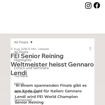
All Posts
11. Aug. 2016
12 Min. Lesezeit
All Posts
FEI Senior Reining
Highlights
Weltmeister heisst Gennaro
Clinics und Seminare
Lendi
Turniere
NRHA
In einem spannenden Finale gibt es 
am Ende Gold für Italien: Gennaro 
Reining People
Lendi wird FEI World Champion 
Teamevent
Senior Reining