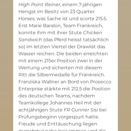
High Point Reiner
, einem 7-jährigen 
Hengst im Besitz von 23 Quarter 
Horses, was Sache ist und scorte 215.5. 
Erst Marie Baralon, Team Frankreich, 
konnte ihm mit ihrer Stute 
Chicken 
Sandwich
 (das Pferd heisst tatsächlich 
so) im letzten Viertel der Drawlist das 
Wasser reichen. Die beiden erreichten 
mit einem 215er Position zwei in der 
Wertung und sicherten mit diesem 
Ritt die Silbermedaille für Frankreich. 
Franziska Wallner an Bord von Prosecco 
Enterprise stärkte mit 212.5 die Position 
des deutschen Teams, nachdem 
Teamkollege Johannes Heil mit der 
achtjährigen Stute 
FR Gunner Sisi 
bei 
Prüfungsbeginn vorgespurt hatte. 
Freude und Enttäuschung liegen 
manchmal nahe beisammen und die 