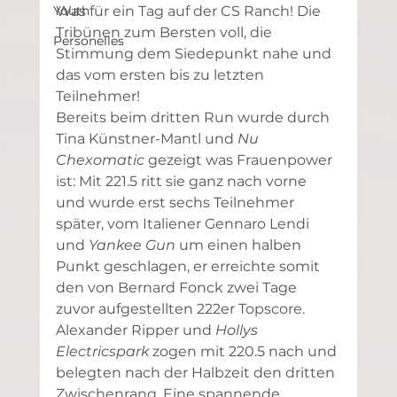
Youth
Was für ein Tag auf der CS Ranch! Die 
Tribünen zum Bersten voll, die 
Personelles
Stimmung dem Siedepunkt nahe und 
das vom ersten bis zu letzten 
Teilnehmer!
Bereits beim dritten Run wurde durch 
Tina Künstner-Mantl und 
Nu 
Chexomatic
 gezeigt was Frauenpower 
ist: Mit 221.5 ritt sie ganz nach vorne 
und wurde erst sechs Teilnehmer 
später, vom Italiener Gennaro Lendi 
und 
Yankee Gun
 um einen halben 
Punkt geschlagen, er erreichte somit 
den von Bernard Fonck zwei Tage 
zuvor aufgestellten 222er Topscore. 
Alexander Ripper und 
Hollys 
Electricspark
 zogen mit 220.5 nach und 
belegten nach der Halbzeit den dritten 
Zwischenrang. Eine spannende 