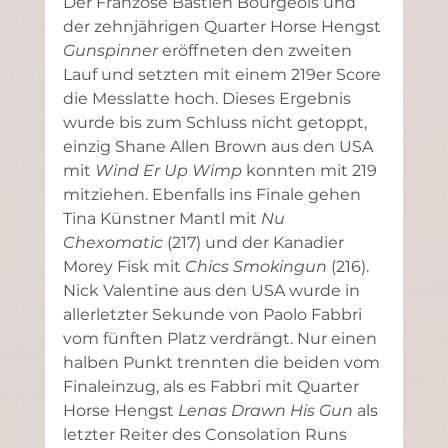
Der Franzose Bastien Bourgeois und 
der zehnjährigen Quarter Horse Hengst 
Gunspinner
 eröffneten den zweiten 
Lauf und setzten mit einem 219er Score 
die Messlatte hoch. Dieses Ergebnis 
wurde bis zum Schluss nicht getoppt, 
einzig Shane Allen Brown aus den USA 
mit 
Wind Er Up Wimp
 konnten mit 219 
mitziehen. Ebenfalls ins Finale gehen 
Tina Künstner Mantl mit 
Nu 
Chexomatic
 (217) und der Kanadier 
Morey Fisk mit 
Chics Smokingun
 (216). 
Nick Valentine aus den USA wurde in 
allerletzter Sekunde von Paolo Fabbri 
vom fünften Platz verdrängt. Nur einen 
halben Punkt trennten die beiden vom 
Finaleinzug, als es Fabbri mit Quarter 
Horse Hengst 
Lenas Drawn His Gun
 als 
letzter Reiter des Consolation Runs 