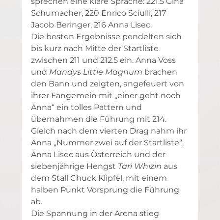
sprechen eine klare Sprache: 221.5 Gina 
Schumacher, 220 Enrico Sciulli, 217 
Jacob Beringer, 216 Anna Lisec.
Die besten Ergebnisse pendelten sich 
bis kurz nach Mitte der Startliste 
zwischen 211 und 212.5 ein. Anna Voss 
und 
Mandys Little Magnum
 brachen 
den Bann und zeigten, angefeuert von 
ihrer Fangemein mit „einer geht noch 
Anna“ ein tolles Pattern und 
übernahmen die Führung mit 214. 
Gleich nach dem vierten Drag nahm ihr 
Anna „Nummer zwei auf der Startliste“, 
Anna Lisec aus Österreich und der 
siebenjährige Hengst 
Tari Whizin
 aus 
dem Stall Chuck Klipfel, mit einem 
halben Punkt Vorsprung die Führung 
ab.
Die Spannung in der Arena stieg 