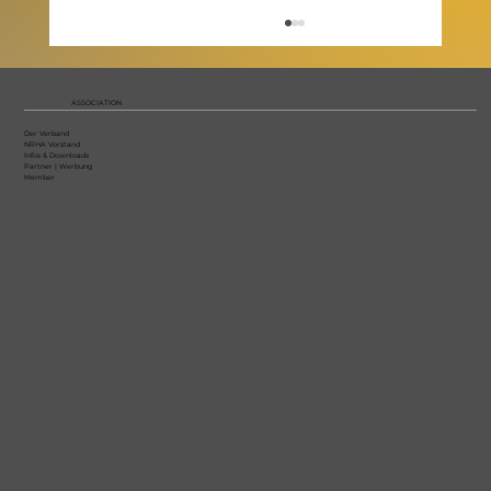
ASSOCIATION
Der Verband
NRHA Vorstand
Infos & Downloads
Partner | Werbung
Member
Ehrung der NRHA Highpoint
Champions 2025 anlässlich der
Christmas Party