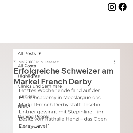
All Posts
31. Mai 2016
1 Min. Lesezeit
All Posts
Erfolgreiche Schweizer am
Highlights
Markel French Derby
Clinics und Seminare
Letztes Wochenende fand auf der 
Turniere
Horse Academy in Mooslargue das 
Markel French Derby statt. Josefin 
NRHA
Lintner gewinnt mit Stepinline – im 
Reining People
Besitz von Nathalie Henzi – das Open 
Derby Level 1
Teamevent