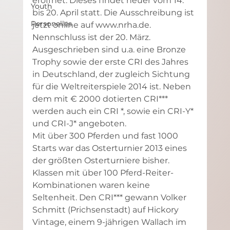
eröffnet. Dieses findet heuer vom 14. 
Youth
bis 20. April statt. Die Ausschreibung ist 
Personelles
jetzt online auf www.nrha.de. 
Nennschluss ist der 20. März. 
Ausgeschrieben sind u.a. eine Bronze 
Trophy sowie der erste CRI des Jahres 
in Deutschland, der zugleich Sichtung 
für die Weltreiterspiele 2014 ist. Neben 
dem mit € 2000 dotierten CRI*** 
werden auch ein CRI *, sowie ein CRI-Y* 
und CRI-J* angeboten.
Mit über 300 Pferden und fast 1000 
Starts war das Osterturnier 2013 eines 
der größten Osterturniere bisher. 
Klassen mit über 100 Pferd-Reiter-
Kombinationen waren keine 
Seltenheit. Den CRI*** gewann Volker 
Schmitt (Prichsenstadt) auf Hickory 
Vintage, einem 9-jährigen Wallach im 