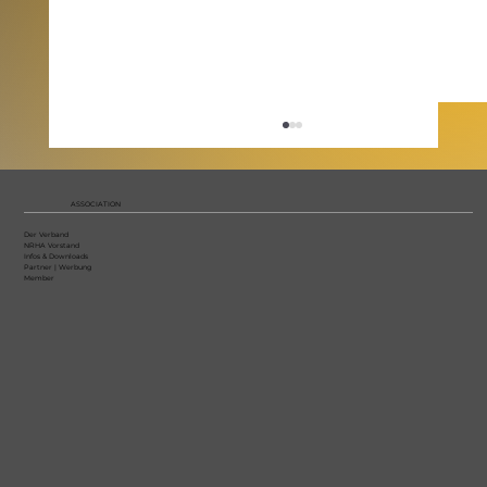
ASSOCIATION
Der Verband
NRHA Vorstand
Infos & Downloads
Partner | Werbung
Member
Ehrung der NRHA Highpoint
Champions 2025 anlässlich der
Christmas Party