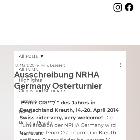
All Posts
18. März 2014
1 Min. Lesezeit
All Posts
Ausschreibung NRHA
Highlights
Germany Osterturnier
Clinics und Seminare
Turniere
Erster CRI***/ * des Jahres in 
Deutschland Kreuth, 14.-20. April 2014
NRHA
Swiss rider very, very welcome! 
Die 
Reining People
Turniersaison der NRHA Germany wird 
traditionell vom Osterturnier in Kreuth 
Teamevent