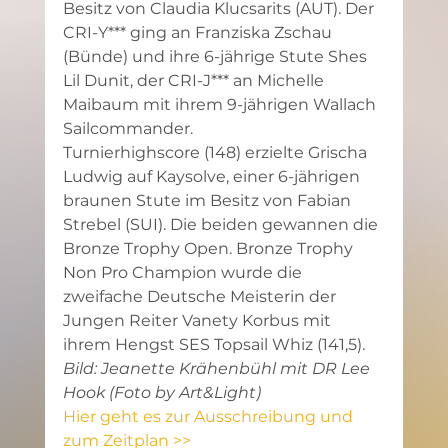
Besitz von Claudia Klucsarits (AUT). Der 
CRI-Y*** ging an Franziska Zschau 
(Bünde) und ihre 6-jährige Stute Shes 
Lil Dunit, der CRI-J*** an Michelle 
Maibaum mit ihrem 9-jährigen Wallach 
Sailcommander.
Turnierhighscore (148) erzielte Grischa 
Ludwig auf Kaysolve, einer 6-jährigen 
braunen Stute im Besitz von Fabian 
Strebel (SUI). Die beiden gewannen die 
Bronze Trophy Open. Bronze Trophy 
Non Pro Champion wurde die 
zweifache Deutsche Meisterin der 
Jungen Reiter Vanety Korbus mit 
ihrem Hengst SES Topsail Whiz (141,5).
Bild: Jeanette Krähenbühl mit DR Lee 
Hook (Foto by Art&Light)
Hier geht es zur Ausschreibung und 
zum Zeitplan >>