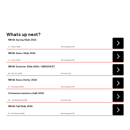
Whats up next?
NRHA Spring Slide 2026
2. – 5. April 2026
Mooslargue (FR)
NRHA Swiss Slide 2026
3. – 7. Juni 2026
Mooslargue (FR)
NRHA Summer Slide 2026 / ABGESAGT
26. – 28. Juni 2026
Emmen (LU)
NRHA Swiss Derby 2026
12. – 16. August 2026
Mooslargue (FR)
Schweizermeisterschaft 2026
24. – 27. September 2026
Emmen (LU)
NRHA Fall Slide 2026
15. – 18. Oktober 2026
Mooslargue (FR)