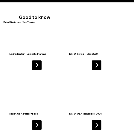
Good to know
Dein Rüstzeug fürs Turnier
Leitfaden für Turnierteilnahme
NRHA Swiss Rules 2024
NRHA USA Patternbook
NRHA USA Handbook 2026