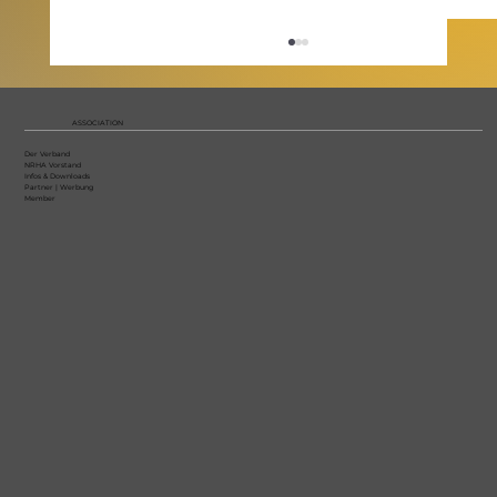
ASSOCIATION
Der Verband
NRHA Vorstand
Infos & Downloads
Partner | Werbung
Member
Reining Clinic mit Lucie Egenter