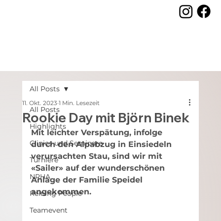
All Posts
11. Okt. 2023
1 Min. Lesezeit
All Posts
Rookie Day mit Björn Binek
Highlights
Mit leichter Verspätung, infolge 
Clinics und Seminare
durch den Alpabzug in Einsiedeln 
verursachten Stau, sind wir mit 
Turniere
«Sailer» auf der wunderschönen 
NRHA
Anlage der Familie Speidel 
angekommen.
Reining People
Teamevent